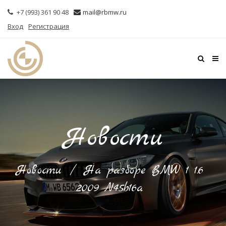
+7 (993) 361 90 48
mail@rbmw.ru
Вход
Регистрация
Новости
Новости
/
На разборе BMW 1 1.6
2009 N45b16a