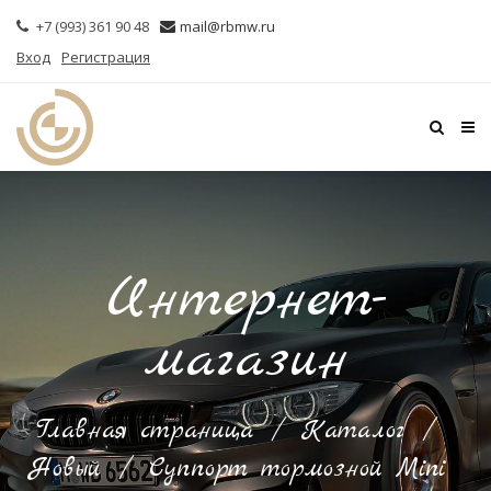
+7 (993) 361 90 48
mail@rbmw.ru
Вход
Регистрация
Интернет-
магазин
Главная страница
/
Каталог
/
Новый
/
Суппорт тормозной Mini