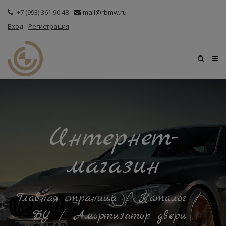
+7 (993) 361 90 48
mail@rbmw.ru
Вход
Регистрация
Интернет-
магазин
Главная страница
/
Каталог
/
БУ
/
Амортизатор двери