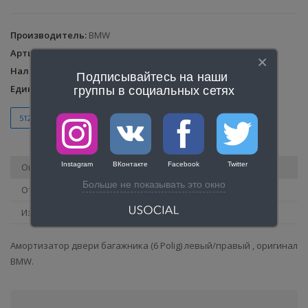
Производитель
:
BMW
Артикул
:
22279
Наличие
:
1
Подписывайтесь на наши 
Единица
:
шт.
группы в социальных сетях
51245A1DEC6
5A1DEC6
51245A1DEC5
5A1DEC5
Instagram
ВКонтакте
Facebook
Twitter
Описание
Больше не показывать это окно
Отзывы
Изображения
Амортизатор двери багажника (6 Polig) левый/правый , оригинал
BMW.