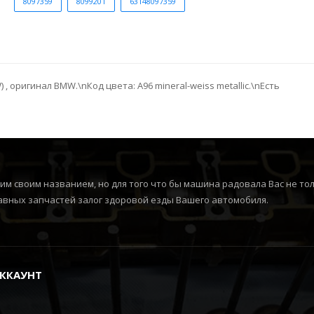
8097359
8099201
63148097359
оригинал BMW.\nКод цвета: A96 mineral-weiss metallic.\nЕсть
м своим названием, но для того что бы машина радовала Вас не толь
вных запчастей залог здоровой езды Вашего автомобиля.
ККАУНТ