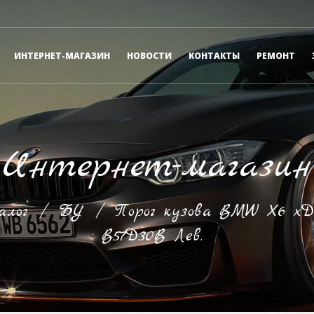
ИНТЕРНЕТ-МАГАЗИН
НОВОСТИ
КОНТАКТЫ
РЕМОНТ
Интернет-магазин
лог
/
БУ
/
Порог кузова BMW X6 xDr
B57D30B Лев.