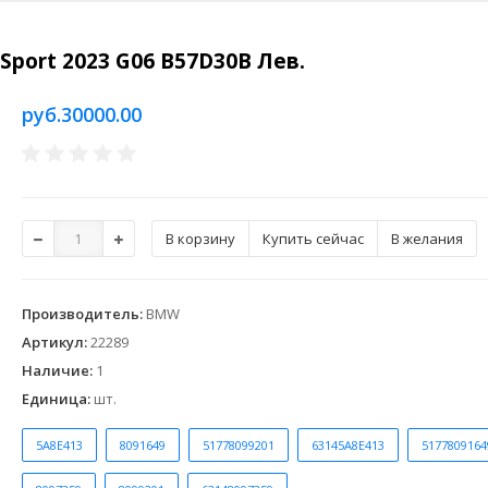
Sport 2023 G06 B57D30B Лев.
руб.30000.00
Купить сейчас
В желания
Производитель
:
BMW
Артикул
:
22289
Наличие
:
1
Единица
:
шт.
5A8E413
8091649
51778099201
63145A8E413
5177809164