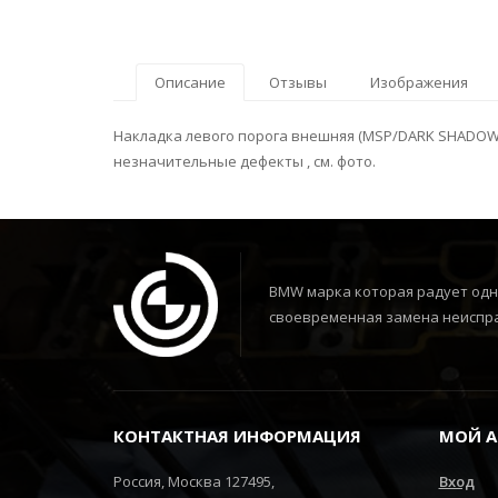
Описание
Отзывы
Изображения
Накладка левого порога внешняя (MSP/DARK SHADOW) , 
незначительные дефекты , см. фото.
BMW марка которая радует одни
своевременная замена неиспра
КОНТАКТНАЯ ИНФОРМАЦИЯ
МОЙ А
Россия, Москва 127495,
Вход