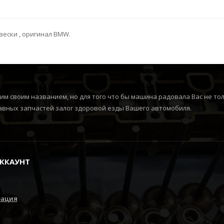
ески , оригинал BMW.
м своим названием, но для того что бы машина радовала Вас не толь
вных запчастей залог здоровой езды Вашего автомобиля.
ККАУНТ
рация