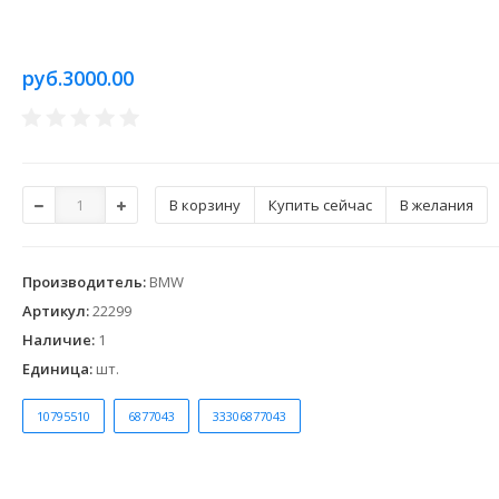
руб.3000.00
Купить сейчас
В желания
Производитель
:
BMW
Артикул
:
22299
Наличие
:
1
Единица
:
шт.
10795510
6877043
33306877043