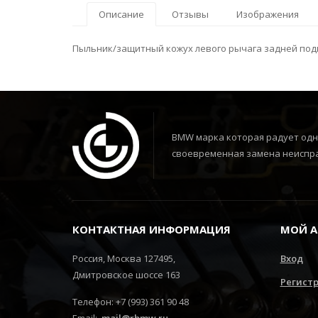
Описание
Отзывы
Изображения
Пыльник/защитный кожух левого рычага задней подв
BMW марка которая радует одни
своевременная замена неиспра
КОНТАКТНАЯ ИНФОРМАЦИЯ
МОЙ А
Россия, Москва 127495,
Вход
Дмитровское шоссе 163
Регист
Телефон: +7 (993) 361 90 48