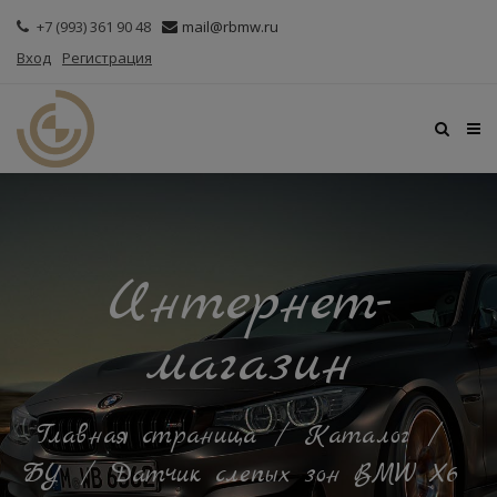
+7 (993) 361 90 48
mail@rbmw.ru
Вход
Регистрация
Интернет-
магазин
Главная страница
/
Каталог
/
БУ
/
Датчик слепых зон BMW X6