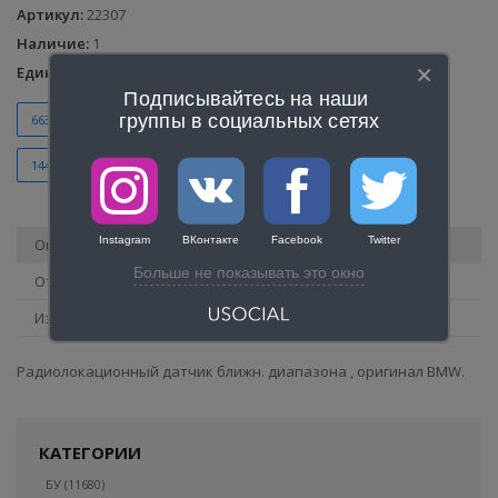
Артикул
:
22307
Наличие
:
1
Единица
:
шт.
Подписывайтесь на наши 
группы в социальных сетях
66325A4DAA4
66325A60303
5A55119
28795012
14415010
66325A55119
5A4DAA4
5A60303
Instagram
ВКонтакте
Facebook
Twitter
Описание
Больше не показывать это окно
Отзывы
Изображения
Радиолокационный датчик ближн. диапазона , оригинал BMW.
КАТЕГОРИИ
БУ
(11680)