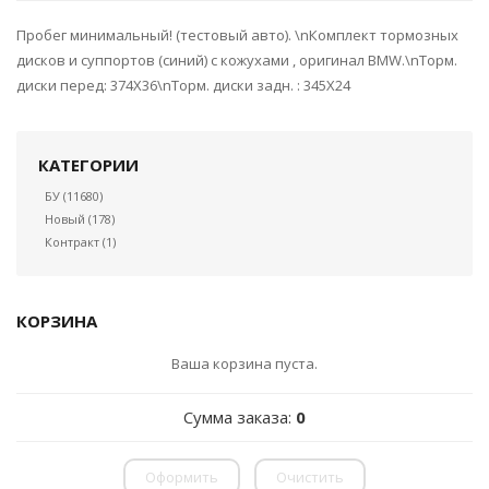
Пробег минимальный! (тестовый авто). \nКомплект тормозных
дисков и суппортов (синий) с кожухами , оригинал BMW.\nТорм.
диски перед: 374X36\nТорм. диски задн. : 345X24
КАТЕГОРИИ
БУ
(11680)
Новый
(178)
Контракт
(1)
КОРЗИНА
Ваша корзина пуста.
Сумма заказа:
0
Оформить
Очистить