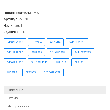
Производитель
:
BMW
Артикул
:
22320
Наличие
:
1
Единица
:
шт.
34106871903
6871904
6875284
34116891311
34116889585
6889585
34106875284
34116875283
34106871904
34116891312
6891312
6891311
6875283
6871903
34206880079
Описание
Отзывы
Изображения