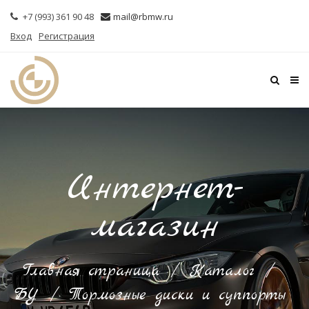
+7 (993) 361 90 48
mail@rbmw.ru
Вход
Регистрация
Интернет-
магазин
Главная страница
/
Каталог
/
БУ
/
Тормозные диски и суппорты