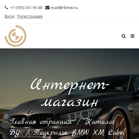
+7 (993) 361 90 48
mail@rbmw.ru
Вход
Регистрация
Интернет-
магазин
Главная страница
/
Каталог
/
БУ
/
Подкрылок BMW XM Label