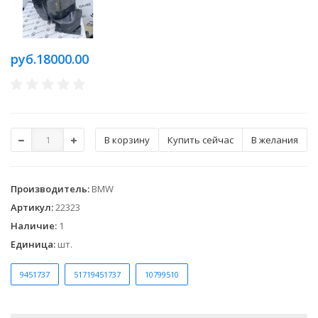
руб.18000.00
Купить сейчас
В желания
Производитель
:
BMW
Артикул
:
22323
Наличие
:
1
Единица
:
шт.
9451737
51719451737
10799510