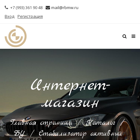
+7 (993) 361 90 48
mail@rbmw.ru
Вход
Регистрация
Интернет-
магазин
Главная страница
/
Каталог
/
БУ
/
Стабилизатор активный