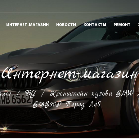
ИНТЕРНЕТ-МАГАЗИН
НОВОСТИ
КОНТАКТЫ
РЕМОНТ
Интернет-магазин
лог
/
БУ
/
Кронштейн кузова BMW X7
B58B30P Перед. Лев.