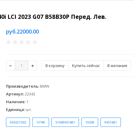
i LCI 2023 G07 B58B30P Перед. Лев.
руб.22000.00
Купить сейчас
В желания
Производитель
:
BMW
Артикул
:
22342
Наличие
:
1
Единица
:
шт.
063X21363
13740
51649451681
16538
9451681