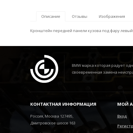
Описание
Отзывы
Изображения
Кронштейн передней панели кузова под фару левый 
BMW марка которая радует одни
своевременная замена неиспра
КОНТАКТНАЯ ИНФОРМАЦИЯ
МОЙ А
Россия, Москва 127495,
Вход
Дмитровское шоссе 163
Регист