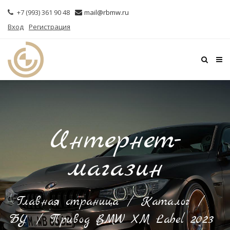
+7 (993) 361 90 48
mail@rbmw.ru
Вход
Регистрация
Интернет-
магазин
Главная страница
/
Каталог
/
БУ
/
Привод BMW XM Label 2023