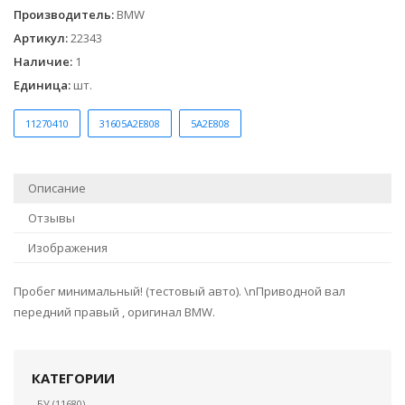
Производитель
:
BMW
Артикул
:
22343
Наличие
:
1
Единица
:
шт.
11270410
31605A2E808
5A2E808
Описание
Отзывы
Изображения
Пробег минимальный! (тестовый авто). \nПриводной вал
передний правый , оригинал BMW.
КАТЕГОРИИ
БУ
(11680)