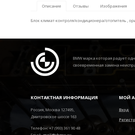
Описание
Отзывы
Изображения
Блок климат-контроля/кондиционера/отопитель , ор
BMW марка которая радует одни
своевременная замена неиспра
КОНТАКТНАЯ ИНФОРМАЦИЯ
МОЙ А
Россия, Москва 127495,
Вход
Дмитровское шоссе 163
Регист
Телефон: +7 (993) 361 90 48