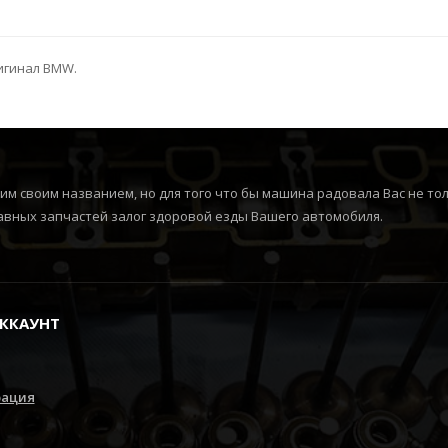
игинал BMW.
м своим названием, но для того что бы машина радовала Вас не толь
вных запчастей залог здоровой езды Вашего автомобиля.
ККАУНТ
рация