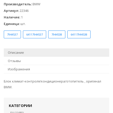
Производитель
:
BMW
Артикул
:
22346
Наличие
:
1
Единица
:
шт.
7944537
64117944537
7944538
64117944538
Описание
Отзывы
Изображения
Блок климат-контроля/кондиционера/отопитель , оригинал
BMW.
КАТЕГОРИИ
БУ
(11680)