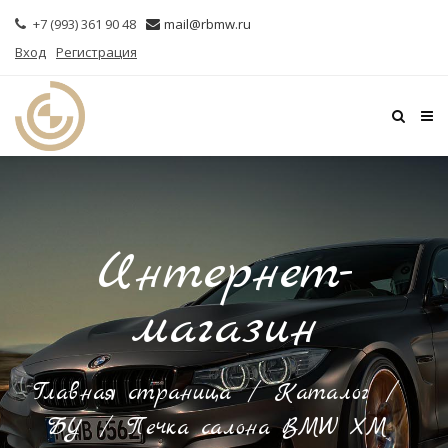
+7 (993) 361 90 48
mail@rbmw.ru
Вход
Регистрация
Интернет-
магазин
Главная страница
/
Каталог
/
БУ
/
Печка салона BMW XM