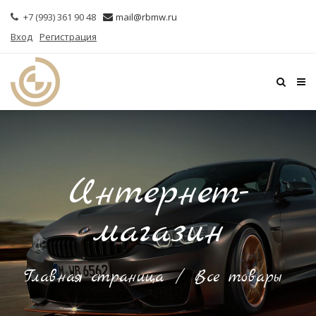
+7 (993) 361 90 48
mail@rbmw.ru
Вход
Регистрация
Интернет-
магазин
Главная страница
/
Все товары