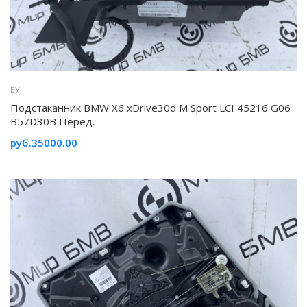
БУ
Подстаканник BMW X6 xDrive30d M Sport LCI 45216 G06
B57D30B Перед.
руб.35000.00