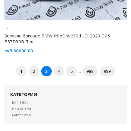
БУ
Зеркало боковое BMW X5 xDrive30d LCI 2023 G05
B57D30B Лев.
руб.60000.00
1
2
3
4
5
988
989
...
КАТЕГОРИИ
БУ
(11680)
Новый
(178)
Контракт
(1)